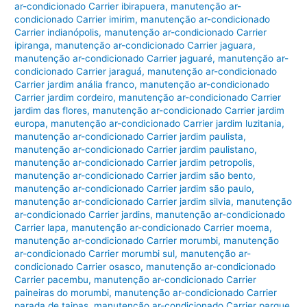
ar-condicionado Carrier ibirapuera
,
manutenção ar-
condicionado Carrier imirim
,
manutenção ar-condicionado
Carrier indianópolis
,
manutenção ar-condicionado Carrier
ipiranga
,
manutenção ar-condicionado Carrier jaguara
,
manutenção ar-condicionado Carrier jaguaré
,
manutenção ar-
condicionado Carrier jaraguá
,
manutenção ar-condicionado
Carrier jardim anália franco
,
manutenção ar-condicionado
Carrier jardim cordeiro
,
manutenção ar-condicionado Carrier
jardim das flores
,
manutenção ar-condicionado Carrier jardim
europa
,
manutenção ar-condicionado Carrier jardim luzitania
,
manutenção ar-condicionado Carrier jardim paulista
,
manutenção ar-condicionado Carrier jardim paulistano
,
manutenção ar-condicionado Carrier jardim petropolis
,
manutenção ar-condicionado Carrier jardim são bento
,
manutenção ar-condicionado Carrier jardim são paulo
,
manutenção ar-condicionado Carrier jardim silvia
,
manutenção
ar-condicionado Carrier jardins
,
manutenção ar-condicionado
Carrier lapa
,
manutenção ar-condicionado Carrier moema
,
manutenção ar-condicionado Carrier morumbi
,
manutenção
ar-condicionado Carrier morumbi sul
,
manutenção ar-
condicionado Carrier osasco
,
manutenção ar-condicionado
Carrier pacembu
,
manutenção ar-condicionado Carrier
paineiras do morumbi
,
manutenção ar-condicionado Carrier
parada de taipas
,
manutenção ar-condicionado Carrier parque