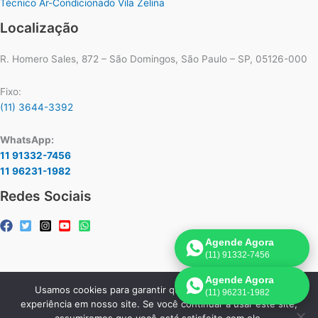
Técnico Ar-Condicionado Vila Zelina
Localização
R. Homero Sales, 872 – São Domingos, São Paulo – SP, 05126-000
Fixo:
(11) 3644-3392
WhatsApp:
11 91332-7456
11 96231-1982
Redes Sociais
Agende Agora
(11) 91332-7456
Agende Agora
Usamos cookies para garantir que oferecemos a melhor
(11) 96231-1982
Copyright © 2026 Assistência Técnica Ar-Condicionado Carrier |
experiência em nosso site. Se você continuar a usar este site,
Criado por:
Página de Venda
.