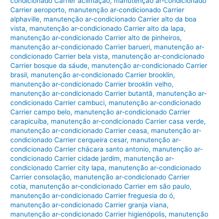
condicionado Carrier aclimação
,
manutenção ar-condicionado
Carrier aeroporto
,
manutenção ar-condicionado Carrier
alphaville
,
manutenção ar-condicionado Carrier alto da boa
vista
,
manutenção ar-condicionado Carrier alto da lapa
,
manutenção ar-condicionado Carrier alto de pinheiros
,
manutenção ar-condicionado Carrier barueri
,
manutenção ar-
condicionado Carrier bela vista
,
manutenção ar-condicionado
Carrier bosque da sáude
,
manutenção ar-condicionado Carrier
brasil
,
manutenção ar-condicionado Carrier brooklin
,
manutenção ar-condicionado Carrier brooklin velho
,
manutenção ar-condicionado Carrier butantã
,
manutenção ar-
condicionado Carrier cambuci
,
manutenção ar-condicionado
Carrier campo belo
,
manutenção ar-condicionado Carrier
carapicuíba
,
manutenção ar-condicionado Carrier casa verde
,
manutenção ar-condicionado Carrier ceasa
,
manutenção ar-
condicionado Carrier cerqueira cesar
,
manutenção ar-
condicionado Carrier chácara santo antonio
,
manutenção ar-
condicionado Carrier cidade jardim
,
manutenção ar-
condicionado Carrier city lapa
,
manutenção ar-condicionado
Carrier consolação
,
manutenção ar-condicionado Carrier
cotia
,
manutenção ar-condicionado Carrier em são paulo
,
manutenção ar-condicionado Carrier freguesia do ó
,
manutenção ar-condicionado Carrier granja viana
,
manutenção ar-condicionado Carrier higienópolis
,
manutenção