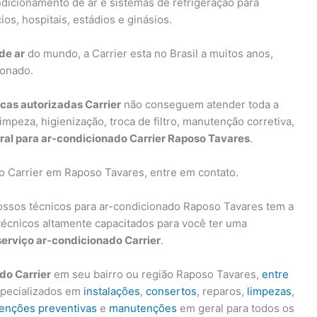
dicionamento de ar e sistemas de refrigeração para
s, hospitais, estádios e ginásios.
de ar
do mundo, a Carrier esta no Brasil a muitos anos,
ionado.
icas autorizadas Carrier
não conseguem atender toda a
peza, higienização, troca de filtro, manutenção corretiva,
al para ar-condicionado Carrier Raposo Tavares
.
o Carrier em Raposo Tavares, entre em contato.
ossos técnicos para ar-condicionado Raposo Tavares tem a
técnicos altamente capacitados para você ter uma
serviço ar-condicionado Carrier
.
do Carrier
em seu bairro ou região Raposo Tavares,
entre
specializados em
instalações
,
consertos
, reparos,
limpezas
,
enções preventivas
e
manutenções
em geral para todos os