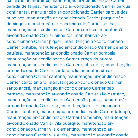
paineiras do morumbi
,
manutenção ar-condicionado Carrier
parada de taipas
,
manutenção ar-condicionado Carrier parque
continental
,
manutenção ar-condicionado Carrier parque dos
príncipes
,
manutenção ar-condicionado Carrier parque são
domingos
,
manutenção ar-condicionado Carrier penha
,
manutenção ar-condicionado Carrier perdizes
,
manutenção
ar-condicionado Carrier pinheiros
,
manutenção ar-
condicionado Carrier piqueri
,
manutenção ar-condicionado
Carrier pirituba
,
manutenção ar-condicionado Carrier planalto
paulista
,
manutenção ar-condicionado Carrier pompeia
,
manutenção ar-condicionado Carrier praça da árvore
,
manutenção ar-condicionado Carrier real parque
,
manutenção
ar-condicionado Carrier santa cecília
,
manutenção ar-
condicionado Carrier santana
,
manutenção ar-condicionado
Carrier santo amaro
,
manutenção ar-condicionado Carrier
santo andré
,
manutenção ar-condicionado Carrier são
bernado
,
manutenção ar-condicionado Carrier são caetano
,
manutenção ar-condicionado Carrier são paulo
,
manutenção
ar-condicionado Carrier sp
,
manutenção ar-condicionado
Carrier tamboré
,
manutenção ar-condicionado Carrier tatuapé
,
manutenção ar-condicionado Carrier tremembé
,
manutenção
ar-condicionado Carrier vila buarque
,
manutenção ar-
condicionado Carrier vila clementino
,
manutenção ar-
condicionado Carrier vila elvira
,
manutenção ar-condicionado