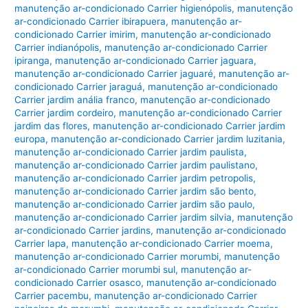
manutenção ar-condicionado Carrier higienópolis
,
manutenção
ar-condicionado Carrier ibirapuera
,
manutenção ar-
condicionado Carrier imirim
,
manutenção ar-condicionado
Carrier indianópolis
,
manutenção ar-condicionado Carrier
ipiranga
,
manutenção ar-condicionado Carrier jaguara
,
manutenção ar-condicionado Carrier jaguaré
,
manutenção ar-
condicionado Carrier jaraguá
,
manutenção ar-condicionado
Carrier jardim anália franco
,
manutenção ar-condicionado
Carrier jardim cordeiro
,
manutenção ar-condicionado Carrier
jardim das flores
,
manutenção ar-condicionado Carrier jardim
europa
,
manutenção ar-condicionado Carrier jardim luzitania
,
manutenção ar-condicionado Carrier jardim paulista
,
manutenção ar-condicionado Carrier jardim paulistano
,
manutenção ar-condicionado Carrier jardim petropolis
,
manutenção ar-condicionado Carrier jardim são bento
,
manutenção ar-condicionado Carrier jardim são paulo
,
manutenção ar-condicionado Carrier jardim silvia
,
manutenção
ar-condicionado Carrier jardins
,
manutenção ar-condicionado
Carrier lapa
,
manutenção ar-condicionado Carrier moema
,
manutenção ar-condicionado Carrier morumbi
,
manutenção
ar-condicionado Carrier morumbi sul
,
manutenção ar-
condicionado Carrier osasco
,
manutenção ar-condicionado
Carrier pacembu
,
manutenção ar-condicionado Carrier