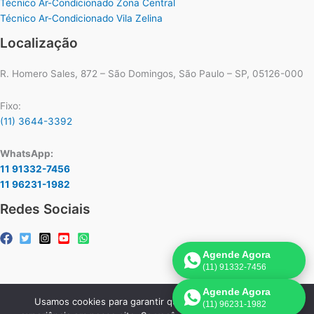
Técnico Ar-Condicionado Zona Central
Técnico Ar-Condicionado Vila Zelina
Localização
R. Homero Sales, 872 – São Domingos, São Paulo – SP, 05126-000
Fixo:
(11) 3644-3392
WhatsApp:
11 91332-7456
11 96231-1982
Redes Sociais
Agende Agora
(11) 91332-7456
Agende Agora
Usamos cookies para garantir que oferecemos a melhor
(11) 96231-1982
Copyright © 2026 Assistência Técnica Ar-Condicionado Carrier |