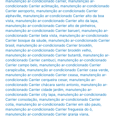
manutenção ar-condicionado carrier
,
manutenção ar-
condicionado Carrier aclimação
,
manutenção ar-condicionado
Carrier aeroporto
,
manutenção ar-condicionado Carrier
alphaville
,
manutenção ar-condicionado Carrier alto da boa
vista
,
manutenção ar-condicionado Carrier alto da lapa
,
manutenção ar-condicionado Carrier alto de pinheiros
,
manutenção ar-condicionado Carrier barueri
,
manutenção ar-
condicionado Carrier bela vista
,
manutenção ar-condicionado
Carrier bosque da sáude
,
manutenção ar-condicionado Carrier
brasil
,
manutenção ar-condicionado Carrier brooklin
,
manutenção ar-condicionado Carrier brooklin velho
,
manutenção ar-condicionado Carrier butantã
,
manutenção ar-
condicionado Carrier cambuci
,
manutenção ar-condicionado
Carrier campo belo
,
manutenção ar-condicionado Carrier
carapicuíba
,
manutenção ar-condicionado Carrier casa verde
,
manutenção ar-condicionado Carrier ceasa
,
manutenção ar-
condicionado Carrier cerqueira cesar
,
manutenção ar-
condicionado Carrier chácara santo antonio
,
manutenção ar-
condicionado Carrier cidade jardim
,
manutenção ar-
condicionado Carrier city lapa
,
manutenção ar-condicionado
Carrier consolação
,
manutenção ar-condicionado Carrier
cotia
,
manutenção ar-condicionado Carrier em são paulo
,
manutenção ar-condicionado Carrier freguesia do ó
,
manutenção ar-condicionado Carrier granja viana
,