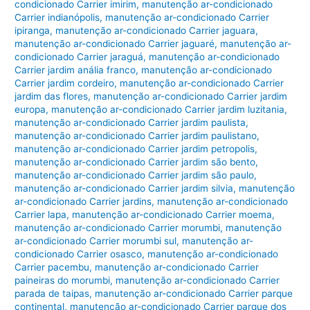
condicionado Carrier imirim
,
manutenção ar-condicionado
Carrier indianópolis
,
manutenção ar-condicionado Carrier
ipiranga
,
manutenção ar-condicionado Carrier jaguara
,
manutenção ar-condicionado Carrier jaguaré
,
manutenção ar-
condicionado Carrier jaraguá
,
manutenção ar-condicionado
Carrier jardim anália franco
,
manutenção ar-condicionado
Carrier jardim cordeiro
,
manutenção ar-condicionado Carrier
jardim das flores
,
manutenção ar-condicionado Carrier jardim
europa
,
manutenção ar-condicionado Carrier jardim luzitania
,
manutenção ar-condicionado Carrier jardim paulista
,
manutenção ar-condicionado Carrier jardim paulistano
,
manutenção ar-condicionado Carrier jardim petropolis
,
manutenção ar-condicionado Carrier jardim são bento
,
manutenção ar-condicionado Carrier jardim são paulo
,
manutenção ar-condicionado Carrier jardim silvia
,
manutenção
ar-condicionado Carrier jardins
,
manutenção ar-condicionado
Carrier lapa
,
manutenção ar-condicionado Carrier moema
,
manutenção ar-condicionado Carrier morumbi
,
manutenção
ar-condicionado Carrier morumbi sul
,
manutenção ar-
condicionado Carrier osasco
,
manutenção ar-condicionado
Carrier pacembu
,
manutenção ar-condicionado Carrier
paineiras do morumbi
,
manutenção ar-condicionado Carrier
parada de taipas
,
manutenção ar-condicionado Carrier parque
continental
,
manutenção ar-condicionado Carrier parque dos