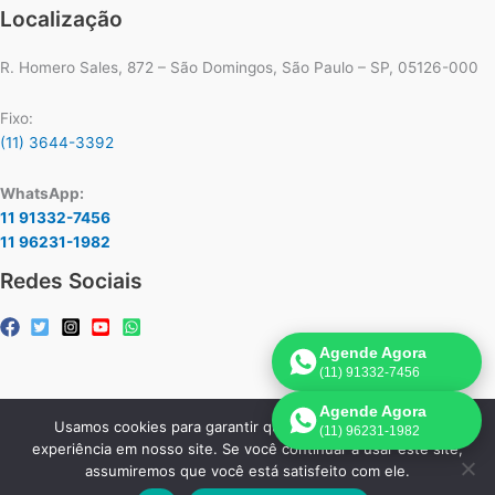
Localização
R. Homero Sales, 872 – São Domingos, São Paulo – SP, 05126-000
Fixo:
(11) 3644-3392
WhatsApp:
11 91332-7456
11 96231-1982
Redes Sociais
Agende Agora
(11) 91332-7456
Agende Agora
Usamos cookies para garantir que oferecemos a melhor
(11) 96231-1982
Copyright © 2026 Assistência Técnica Ar-Condicionado Carrier |
experiência em nosso site. Se você continuar a usar este site,
Criado por:
Página de Venda
.
assumiremos que você está satisfeito com ele.