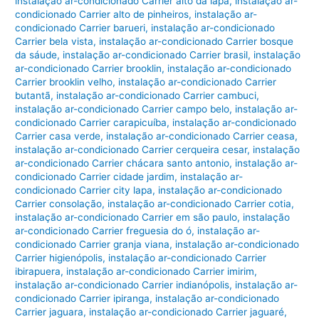
instalação ar-condicionado Carrier alto da lapa
,
instalação ar-
condicionado Carrier alto de pinheiros
,
instalação ar-
condicionado Carrier barueri
,
instalação ar-condicionado
Carrier bela vista
,
instalação ar-condicionado Carrier bosque
da sáude
,
instalação ar-condicionado Carrier brasil
,
instalação
ar-condicionado Carrier brooklin
,
instalação ar-condicionado
Carrier brooklin velho
,
instalação ar-condicionado Carrier
butantã
,
instalação ar-condicionado Carrier cambuci
,
instalação ar-condicionado Carrier campo belo
,
instalação ar-
condicionado Carrier carapicuíba
,
instalação ar-condicionado
Carrier casa verde
,
instalação ar-condicionado Carrier ceasa
,
instalação ar-condicionado Carrier cerqueira cesar
,
instalação
ar-condicionado Carrier chácara santo antonio
,
instalação ar-
condicionado Carrier cidade jardim
,
instalação ar-
condicionado Carrier city lapa
,
instalação ar-condicionado
Carrier consolação
,
instalação ar-condicionado Carrier cotia
,
instalação ar-condicionado Carrier em são paulo
,
instalação
ar-condicionado Carrier freguesia do ó
,
instalação ar-
condicionado Carrier granja viana
,
instalação ar-condicionado
Carrier higienópolis
,
instalação ar-condicionado Carrier
ibirapuera
,
instalação ar-condicionado Carrier imirim
,
instalação ar-condicionado Carrier indianópolis
,
instalação ar-
condicionado Carrier ipiranga
,
instalação ar-condicionado
Carrier jaguara
,
instalação ar-condicionado Carrier jaguaré
,