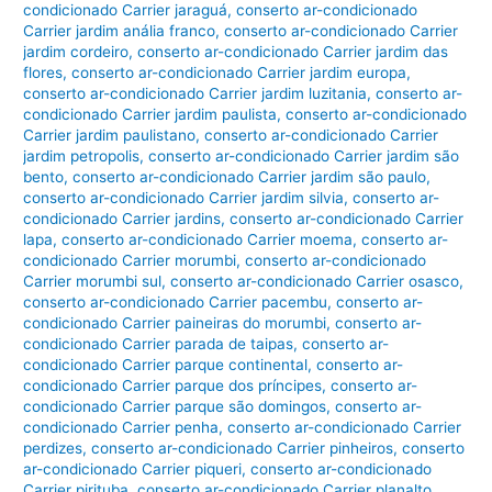
condicionado Carrier jaraguá
,
conserto ar-condicionado
Carrier jardim anália franco
,
conserto ar-condicionado Carrier
jardim cordeiro
,
conserto ar-condicionado Carrier jardim das
flores
,
conserto ar-condicionado Carrier jardim europa
,
conserto ar-condicionado Carrier jardim luzitania
,
conserto ar-
condicionado Carrier jardim paulista
,
conserto ar-condicionado
Carrier jardim paulistano
,
conserto ar-condicionado Carrier
jardim petropolis
,
conserto ar-condicionado Carrier jardim são
bento
,
conserto ar-condicionado Carrier jardim são paulo
,
conserto ar-condicionado Carrier jardim silvia
,
conserto ar-
condicionado Carrier jardins
,
conserto ar-condicionado Carrier
lapa
,
conserto ar-condicionado Carrier moema
,
conserto ar-
condicionado Carrier morumbi
,
conserto ar-condicionado
Carrier morumbi sul
,
conserto ar-condicionado Carrier osasco
,
conserto ar-condicionado Carrier pacembu
,
conserto ar-
condicionado Carrier paineiras do morumbi
,
conserto ar-
condicionado Carrier parada de taipas
,
conserto ar-
condicionado Carrier parque continental
,
conserto ar-
condicionado Carrier parque dos príncipes
,
conserto ar-
condicionado Carrier parque são domingos
,
conserto ar-
condicionado Carrier penha
,
conserto ar-condicionado Carrier
perdizes
,
conserto ar-condicionado Carrier pinheiros
,
conserto
ar-condicionado Carrier piqueri
,
conserto ar-condicionado
Carrier pirituba
,
conserto ar-condicionado Carrier planalto