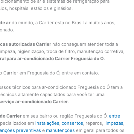
dicionamento de ar e sistemas de refrigeração para
s, hospitais, estádios e ginásios.
de ar
do mundo, a Carrier esta no Brasil a muitos anos,
ionado.
icas autorizadas Carrier
não conseguem atender toda a
peza, higienização, troca de filtro, manutenção corretiva,
l para ar-condicionado Carrier Freguesia do Ó
.
 Carrier em Freguesia do Ó, entre em contato.
ssos técnicos para ar-condicionado Freguesia do Ó tem a
técnicos altamente capacitados para você ter uma
serviço ar-condicionado Carrier
.
do Carrier
em seu bairro ou região Freguesia do Ó,
entre
specializados em
instalações
,
consertos
, reparos,
limpezas
,
enções preventivas
e
manutenções
em geral para todos os