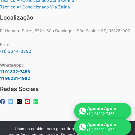
Técnico Ar-Condicionado Zona Central
Técnico Ar-Condicionado Vila Zelina
Localização
R. Homero Sales, 872 – São Domingos, São Paulo – SP, 05126-000
Fixo:
(11) 3644-3392
WhatsApp:
11 91332-7456
11 96231-1982
Redes Sociais
Agende Agora
(11) 91332-7456
Agende Agora
Usamos cookies para garantir que oferecemos a melhor
(11) 96231-1982
Copyright © 2026 Assistência Técnica Ar-Condicionado Carrier |
experiência em nosso site. Se você continuar a usar este site,