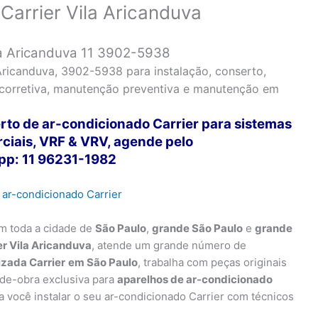
Carrier Vila Aricanduva
la Aricanduva 11 3902-5938
Aricanduva, 3902-5938 para instalação, conserto,
 corretiva, manutenção preventiva e manutenção em
rto de ar-condicionado Carrier para sistemas
rciais, VRF & VRV, agende pelo
p: 11 96231-1982
m toda a cidade de
São Paulo
,
grande São Paulo
e
grande
r Vila Aricanduva
, atende um grande número de
izada Carrier
em São Paulo
, trabalha com peças originais
-de-obra exclusiva para
aparelhos de ar-condicionado
você instalar o seu ar-condicionado Carrier com técnicos